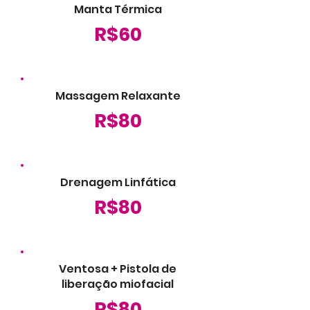
6.Hidratação e proteção: Finalizamos o 
Manta Térmica
tratamento com a aplicação de um 
R$60
hidratante e protetor solar adequados 
ao seu tipo de pele.
Massagem Relaxante
R$80
Drenagem Linfática
R$80
Ventosa + Pistola de
liberação miofacial
R$80