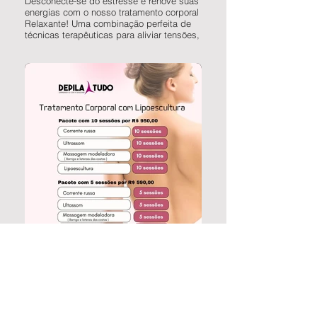
Desconecte-se do estresse e renove suas
energias com o nosso tratamento corporal
Relaxante! Uma combinação perfeita de
técnicas terapêuticas para aliviar tensões,
promover relaxamento profundo e
restaurar o equilíbrio do seu corpo e
mente:
Massagem Relaxante:
• Alivia tensões musculares e dores;
• Promove relaxamento profundo e bem-
estar;
• Melhora a circulação sanguínea e
linfática;
• Reduz o estresse e a ansiedade;
• Induz ao sono reparador.
Liberação Miofascial:
• Libera tensões e dores crônicas;
• Melhora a flexibilidade e a mobilidade;
• Alivia dores de cabeça e enxaquecas;
• Corrige a postura e o alinhamento
corporal;
• Promove relaxamento profundo e alívio
do estresse.
Pedras Quentes:
• Promove relaxamento muscular